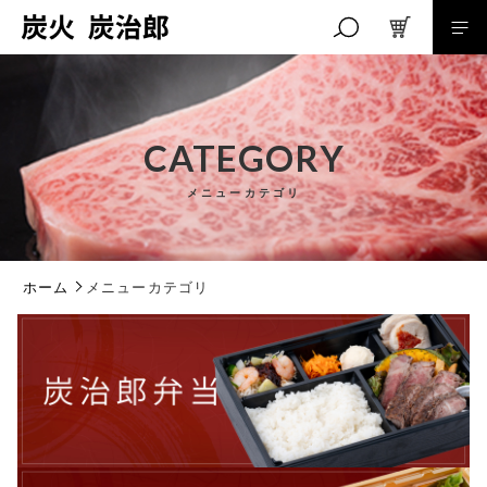
こだわり検索
親カテゴリ
CATEGORY
メニューカテゴリ
子カテゴリ
RANKING
ホーム
メニューカテゴリ
価格帯
商品ランキング
SALE
～
セール商品
その他
NEW MENU
在庫あり
セール
新メニュー
MENU
メニュー