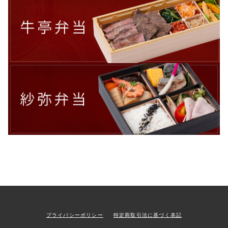
並び順
CHECKED MENU
最近チェックしたメニュー
ORDER HISTORY
注文履歴
SHOPPING GUIDE
ショッピングガイド
TOPICS
お知らせ
BLOG
ブログ
CONTACT
お問い合わせ
プライバシーポリシー
特定商取引法に基づく表記
プライバシーポリシー
特定商取引法に基づく表記